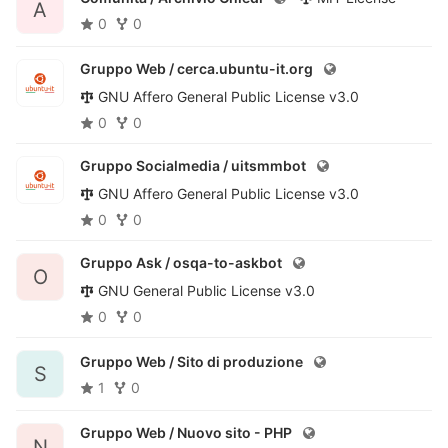
A
0
0
Gruppo Web /
cerca.ubuntu-it.org
GNU Affero General Public License v3.0
0
0
Gruppo Socialmedia /
uitsmmbot
GNU Affero General Public License v3.0
0
0
Gruppo Ask /
osqa-to-askbot
O
GNU General Public License v3.0
0
0
Gruppo Web /
Sito di produzione
S
1
0
Gruppo Web /
Nuovo sito - PHP
N