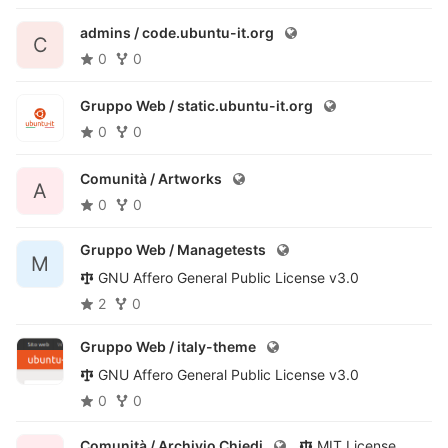
admins /
code.ubuntu-it.org
C
0
0
Gruppo Web /
static.ubuntu-it.org
0
0
Comunità /
Artworks
A
0
0
Gruppo Web /
Managetests
M
GNU Affero General Public License v3.0
2
0
Gruppo Web /
italy-theme
GNU Affero General Public License v3.0
0
0
Comunità /
Archivio Chiedi
MIT License