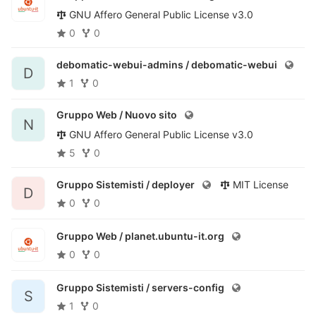
GNU Affero General Public License v3.0
0
0
debomatic-webui-admins /
debomatic-webui
D
1
0
Gruppo Web /
Nuovo sito
N
GNU Affero General Public License v3.0
5
0
Gruppo Sistemisti /
deployer
MIT License
D
0
0
Gruppo Web /
planet.ubuntu-it.org
0
0
Gruppo Sistemisti /
servers-config
S
1
0