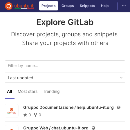
Togg
Projects
Groups
Snippets
Help
Skip to content
Explore GitLab
Discover projects, groups and snippets.
Share your projects with others
Last updated
All
Most stars
Trending
Gruppo Documentazione /
help.ubuntu-it.org
0
0
Gruppo Web /
chat.ubuntu-it.org