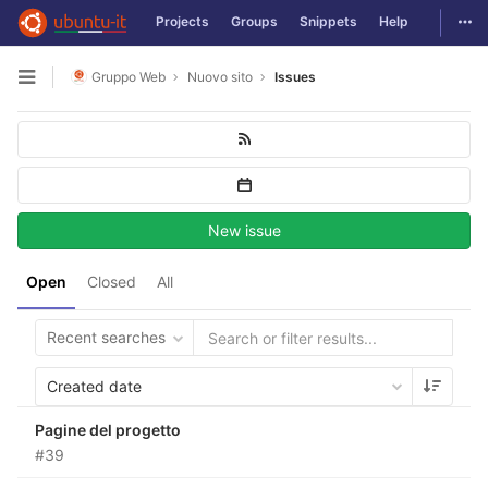
Togg
Projects
Groups
Snippets
Help
Skip to content
Gruppo Web
Nuovo sito
Issues
Open sidebar
New issue
Open
Closed
All
Recent searches
Created date
Pagine del progetto
#39