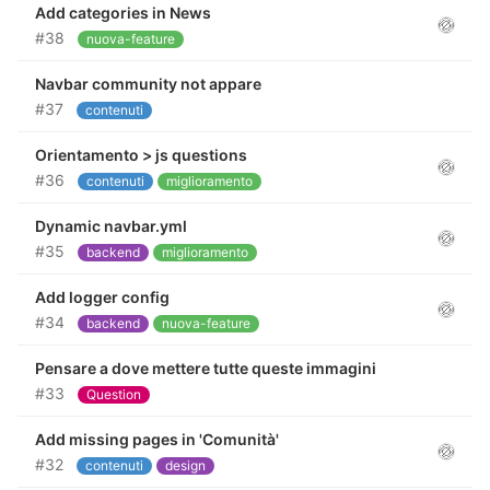
Add categories in News
#38
nuova-feature
Navbar community not appare
#37
contenuti
Orientamento > js questions
#36
contenuti
miglioramento
Dynamic navbar.yml
#35
backend
miglioramento
Add logger config
#34
backend
nuova-feature
Pensare a dove mettere tutte queste immagini
#33
Question
Add missing pages in 'Comunità'
#32
contenuti
design