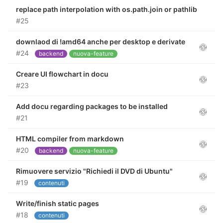
replace path interpolation with os.path.join or pathlib
#25
downlaod di !amd64 anche per desktop e derivate
#24
backend
nuova-feature
Creare UI flowchart in docu
#23
Add docu regarding packages to be installed
#21
HTML compiler from markdown
#20
backend
nuova-feature
Rimuovere servizio "Richiedi il DVD di Ubuntu"
#19
contenuti
Write/finish static pages
#18
contenuti