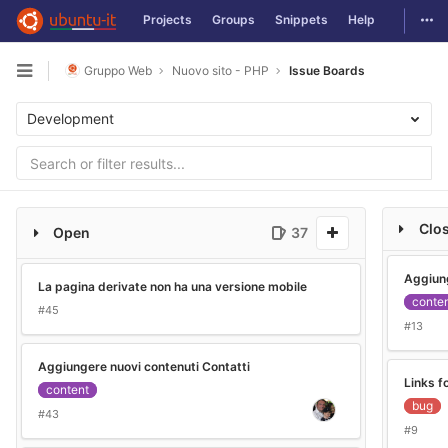
Togg
Projects
Groups
Snippets
Help
Skip to content
Gruppo Web
Nuovo sito - PHP
Issue Boards
Open sidebar
Development
Clo
Open
37
Aggiun
La pagina derivate non ha una versione mobile
conte
#45
#13
Aggiungere nuovi contenuti Contatti
Links f
content
bug
#43
#9